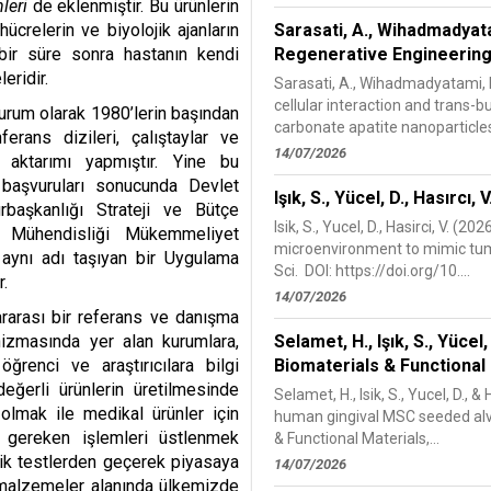
leri
de eklenmiştir. Bu ürünlerin
hücrelerin ve biyolojik ajanların
Sarasati, A., Wihadmadyatami
bir süre sonra hastanın kendi
Regenerative Engineering
eridir.
Sarasati, A., Wihadmadyatami, H.,
cellular interaction and trans-
urum olarak 1980’lerin başından
carbonate apatite nanoparticles
ferans dizileri, çalıştaylar ve
14/07/2026
 aktarımı yapmıştır. Yine bu
 başvuruları sonucunda Devlet
Işık, S., Yücel, D., Hasırcı,
rbaşkanlığı Strateji ve Bütçe
Isik, S., Yucel, D., Hasirci, V. 
 Mühendisliği Mükemmeliyet
microenvironment to mimic tu
ynı adı taşıyan bir Uygulama
Sci. DOI: https://doi.org/10....
.
14/07/2026
lararası bir referans ve danışma
izmasında yer alan kurumlara,
Selamet, H., Işık, S., Yücel
öğrenci ve araştırıcılara bilgi
Biomaterials & Functional
ğerli ürünlerin üretilmesinde
Selamet, H., Isik, S., Yucel, D., 
lmak ile medikal ürünler için
human gingival MSC seeded alve
a gereken işlemleri üstlenmek
& Functional Materials,...
inik testlerden geçerek piyasaya
14/07/2026
 malzemeler alanında ülkemizde