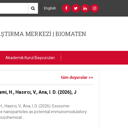
English
ŞTIRMA MERKEZİ | BIOMATEN
Akademik Kurul Başvuruları
tüm duyurular >>
, H., Hasırcı, V., Ana, I. D. (2026), J
, Hasirci, V., Ana, I. D. (2026). Exosome-
ite nanoparticles as potential immunomodulatory
icochemical...