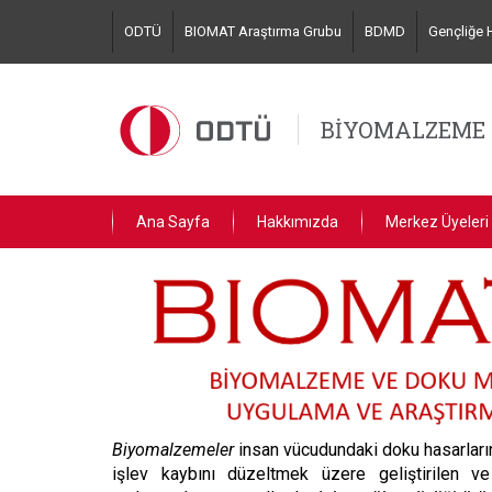
Skip
ODTÜ
BIOMAT Araştırma Grubu
BDMD
Gençliğe 
to
main
content
BİYOMALZEME 
Ana Sayfa
Hakkımızda
Merkez Üyeleri
Biyomalzemeler
insan vücudundaki doku hasarların
işlev kaybını düzeltmek üzere geliştirilen ve