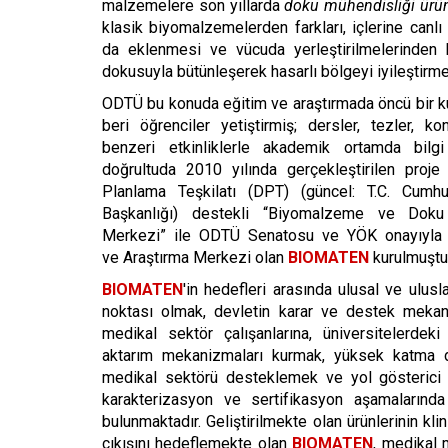
malzemelere son yıllarda
doku mühendisliği ürün
klasik biyomalzemelerden farkları, içlerine canlı 
da eklenmesi ve vücuda yerleştirilmelerinden 
dokusuyla bütünleşerek hasarlı bölgeyi iyileştirmel
ODTÜ bu konuda eğitim ve araştırmada öncü bir k
beri öğrenciler yetiştirmiş; dersler, tezler, kon
benzeri etkinliklerle akademik ortamda bilgi
doğrultuda 2010 yılında gerçekleştirilen proje
Planlama Teşkilatı (DPT) (güncel: T.C. Cumhu
Başkanlığı) destekli “Biyomalzeme ve Doku
Merkezi” ile ODTÜ Senatosu ve YÖK onayıyla a
ve Araştırma Merkezi olan
BIOMATEN
kurulmuştur
BIOMATEN
'in hedefleri arasında ulusal ve ulus
noktası olmak, devletin karar ve destek mekan
medikal sektör çalışanlarına, üniversitelerdeki 
aktarım mekanizmaları kurmak, yüksek katma de
medikal sektörü desteklemek ve yol gösterici o
karakterizasyon ve sertifikasyon aşamalarınd
bulunmaktadır. Geliştirilmekte olan ürünlerinin kl
çıkışını hedeflemekte olan
BIOMATEN
, medikal