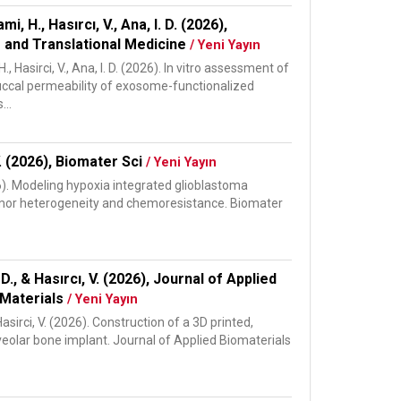
, H., Hasırcı, V., Ana, I. D. (2026),
 and Translational Medicine
/ Yeni Yayın
 Hasirci, V., Ana, I. D. (2026). In vitro assessment of
buccal permeability of exosome-functionalized
...
 V. (2026), Biomater Sci
/ Yeni Yayın
(2026). Modeling hypoxia integrated glioblastoma
mor heterogeneity and chemoresistance. Biomater
, D., & Hasırcı, V. (2026), Journal of Applied
 Materials
/ Yeni Yayın
& Hasirci, V. (2026). Construction of a 3D printed,
olar bone implant. Journal of Applied Biomaterials