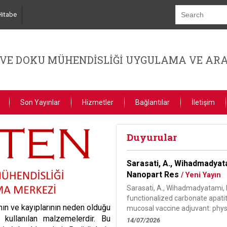
Hitabe
VE DOKU MÜHENDİSLİĞİ UYGULAMA VE ARA
Son Yayınlar
Hizmetler
Bağlantılar
İletişim
Duyurular
Sarasati, A., Wihadmadyatami
Nanopart Res
/ Yeni Yayın
Sarasati, A., Wihadmadyatami, H.
functionalized carbonate apat
ın ve kayıplarının neden olduğu
mucosal vaccine adjuvant: phys
 kullanılan malzemelerdir. Bu
14/07/2026